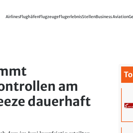
Airlines
Flughäfen
Flugzeuge
Flugerlebnis
Stellen
Business Aviation
Ge
immt
To
ontrollen am
eeze dauerhaft