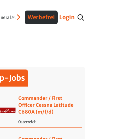
Werbefrei
Login
neral Aviation
Verteidigung
Interviews
Fracht
Geschichte
Sicherheit
Ko
p-Jobs
Commander / First
Officer Cessna Latitude
C680A (m/f/d)
Österreich