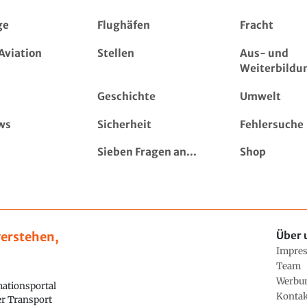
ge
Flughäfen
Fracht
Aviation
Stellen
Aus- und
Weiterbildu
Geschichte
Umwelt
ws
Sicherheit
Fehlersuche
Sieben Fragen an...
Shop
erstehen,
Über 
Impre
Team
Werbu
ationsportal
Konta
ler Transport