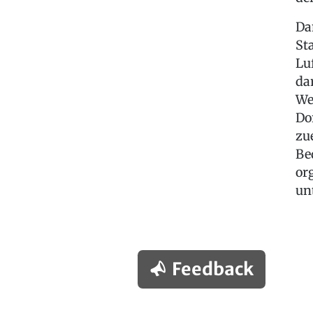
Da
St
Lu
da
We
Do
zu
Be
or
un
Feedback