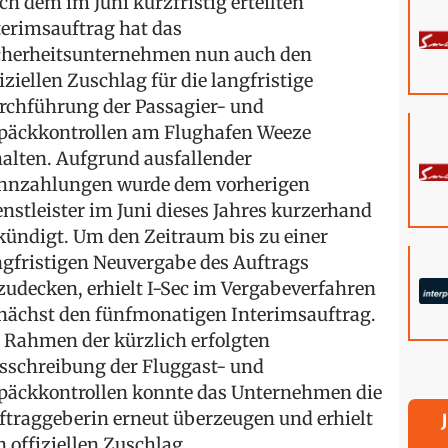
ch dem im Juni kurzfristig erteilten
terimsauftrag hat das
cherheitsunternehmen nun auch den
fiziellen Zuschlag für die langfristige
rchführung der Passagier- und
päckkontrollen am Flughafen Weeze
halten. Aufgrund ausfallender
hnzahlungen wurde dem vorherigen
enstleister im Juni dieses Jahres kurzerhand
kündigt. Um den Zeitraum bis zu einer
ngfristigen Neuvergabe des Auftrags
zudecken, erhielt I-Sec im Vergabeverfahren
nächst den fünfmonatigen Interimsauftrag.
 Rahmen der kürzlich erfolgten
sschreibung der Fluggast- und
päckkontrollen konnte das Unternehmen die
ftraggeberin erneut überzeugen und erhielt
n offiziellen Zuschlag.