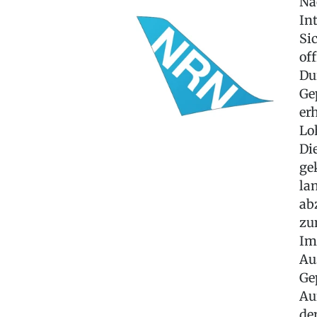
Na
In
Si
of
Du
Ge
er
Lo
Di
ge
la
ab
zu
Im
Au
Ge
Au
de