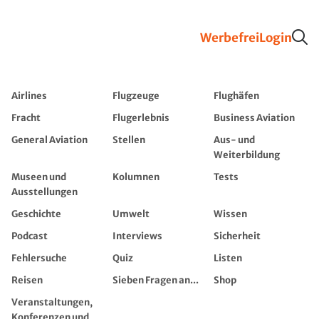
Werbefrei
Login
Airlines
Flugzeuge
Flughäfen
Fracht
Flugerlebnis
Business Aviation
General Aviation
Stellen
Aus- und
Weiterbildung
Museen und
Kolumnen
Tests
Ausstellungen
Geschichte
Umwelt
Wissen
Podcast
Interviews
Sicherheit
Fehlersuche
Quiz
Listen
Reisen
Sieben Fragen an...
Shop
Veranstaltungen,
Konferenzen und