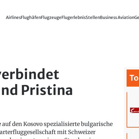
Airlines
Flughäfen
Flugzeuge
Flugerlebnis
Stellen
Business Aviation
Ge
verbindet
To
nd Pristina
e auf den Kosovo spezialisierte bulgarische
arterfluggesellschaft mit Schweizer