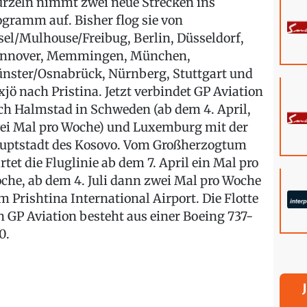
rzeln nimmt zwei neue Strecken ins
ogramm auf. Bisher flog sie von
sel/Mulhouse/Freibug, Berlin, Düsseldorf,
nnover, Memmingen, München,
nster/Osnabrück, Nürnberg, Stuttgart und
xjö nach Pristina. Jetzt verbindet GP Aviation
ch Halmstad in Schweden (ab dem 4. April,
ei Mal pro Woche) und Luxemburg mit der
uptstadt des Kosovo. Vom Großherzogtum
artet die Fluglinie ab dem 7. April ein Mal pro
che, ab dem 4. Juli dann zwei Mal pro Woche
m Prishtina International Airport. Die Flotte
n GP Aviation besteht aus einer Boeing 737-
0.