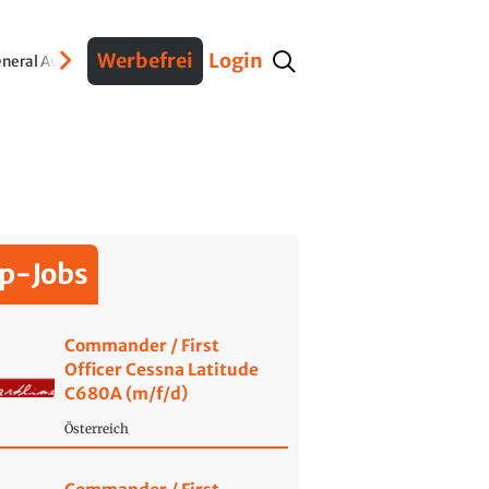
Werbefrei
Login
neral Aviation
Verteidigung
Interviews
Fracht
Geschichte
Sicherheit
Ko
p-Jobs
Commander / First
Officer Cessna Latitude
C680A (m/f/d)
Österreich