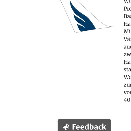
Wu
Pr
Ba
Ha
Mü
Vä
au
zw
Ha
st
Wo
zu
vo
40
Feedback