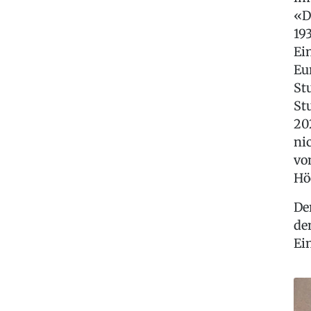
«D
19
Ei
Eu
St
St
20
ni
vo
Hö
De
de
Ei