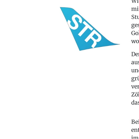
Wi
mi
St
ge
Go
wo
De
au
un
gr
ve
Zö
da
Be
en
im