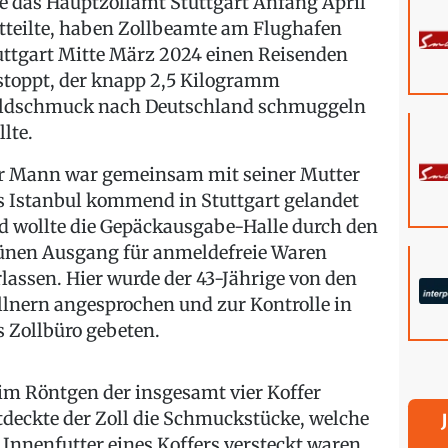
e das Hauptzollamt Stuttgart Anfang April
tteilte, haben Zollbeamte am Flughafen
uttgart Mitte März 2024 einen Reisenden
stoppt, der knapp 2,5 Kilogramm
ldschmuck nach Deutschland schmuggeln
llte.
r Mann war gemeinsam mit seiner Mutter
s Istanbul kommend in Stuttgart gelandet
d wollte die Gepäckausgabe-Halle durch den
ünen Ausgang für anmeldefreie Waren
rlassen. Hier wurde der 43-Jährige von den
llnern angesprochen und zur Kontrolle in
s Zollbüro gebeten.
im Röntgen der insgesamt vier Koffer
tdeckte der Zoll die Schmuckstücke, welche
 Innenfutter eines Koffers versteckt waren.