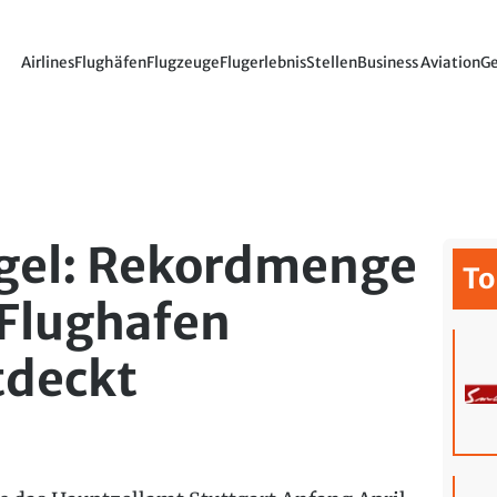
Airlines
Flughäfen
Flugzeuge
Flugerlebnis
Stellen
Business Aviation
Ge
gel: Rekordmenge
To
 Flughafen
tdeckt