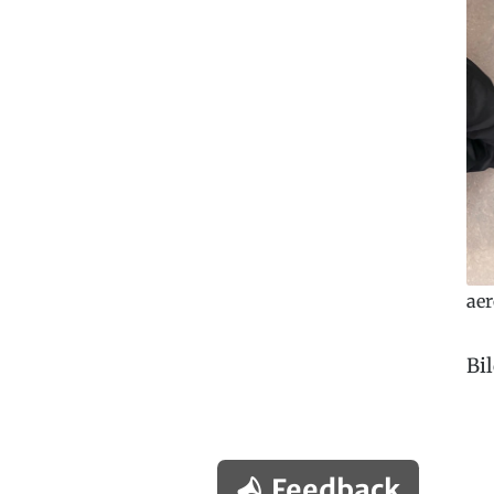
ae
Bil
Feedback