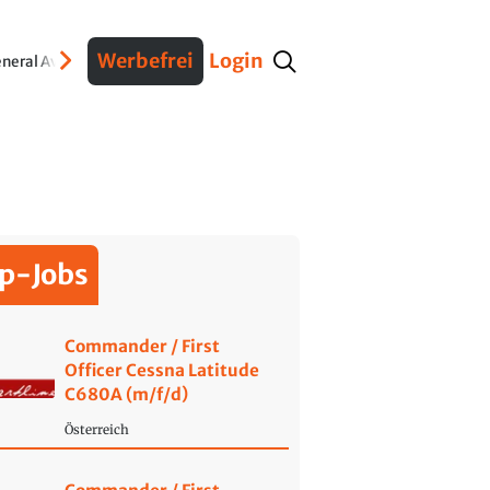
Werbefrei
Login
neral Aviation
Verteidigung
Interviews
Fracht
Geschichte
Sicherheit
Ko
p-Jobs
Commander / First
Officer Cessna Latitude
C680A (m/f/d)
Österreich