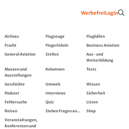
Werbefrei
Login
Airlines
Flugzeuge
Flughäfen
Fracht
Flugerlebnis
Business Aviation
General Aviation
Stellen
Aus- und
Weiterbildung
Museen und
Kolumnen
Tests
Ausstellungen
Geschichte
Umwelt
Wissen
Podcast
Interviews
Sicherheit
Fehlersuche
Quiz
Listen
Reisen
Sieben Fragen an...
Shop
Veranstaltungen,
Konferenzen und