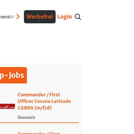
Werbefrei
Login
neral Aviation
Verteidigung
Interviews
Fracht
Geschichte
Sicherheit
Ko
p-Jobs
Commander / First
Officer Cessna Latitude
C680A (m/f/d)
Österreich