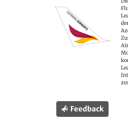
Di
Fl
Le
de
Az
Zu
Ai
Mo
ko
Le
In
zu
Feedback