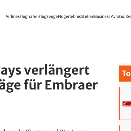
Airlines
Flughäfen
Flugzeuge
Flugerlebnis
Stellen
Business Aviation
Ge
ays verlängert
To
äge für Embraer