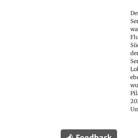
De
Se
wa
Fl
Sü
de
Se
Lo
eb
wu
Pi
20
Um
Feedback