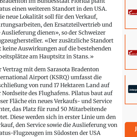
 Bradenton im Bundesstaat Florida plant
latus einen weiteren Standort in den USA.
ie neue Lokalität soll für den Verkauf,
rtungsarbeiten, den Ersatzteilvertrieb und
e Auslieferung dienen», so der Schweizer
ugzeughersteller. «Der zusätzliche Standort
t keine Auswirkungen auf die bestehenden
beitsplätze am Hauptsitz in Stans.»
r Vertrag mit dem Sarasota Bradenton
ternational Airport (KSRQ) umfasst die
schließung von rund 17 Hektaren Land auf
r Nordseite des Flughafens. Pilatus baut auf
eser Fläche ein neues Verkaufs- und Service
nter, das Platz für rund 50 Mitarbeitende
etet. Diese werden sich in erster Linie um den
rkauf, den Service sowie die Auslieferung von
latus-Flugzeugen im Südosten der USA