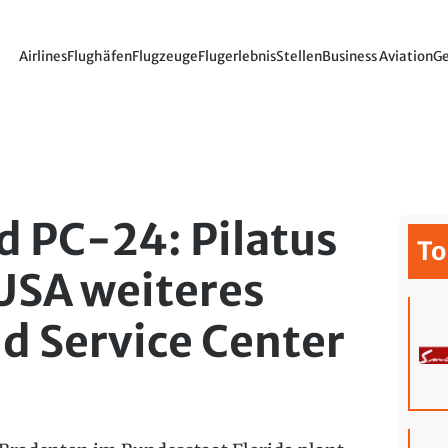
Airlines
Flughäfen
Flugzeuge
Flugerlebnis
Stellen
Business Aviation
Ge
d PC-24: Pilatus
To
 USA weiteres
d Service Center