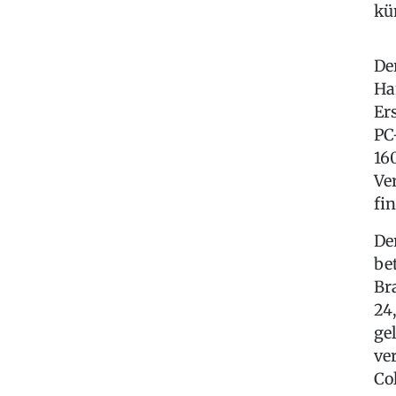
kü
De
Ha
Er
PC
16
Ve
fi
De
be
Br
24
ge
ve
Co