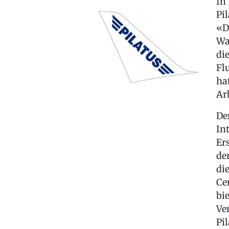
In
Pi
«D
Wa
di
Fl
ha
Ar
De
In
Er
de
di
Ce
bi
Ve
Pi