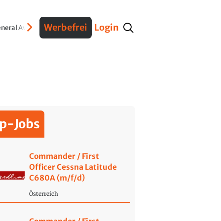
Werbefrei
Login
neral Aviation
Verteidigung
Interviews
Fracht
Geschichte
Sicherheit
Ko
p-Jobs
Commander / First
Officer Cessna Latitude
C680A (m/f/d)
Österreich