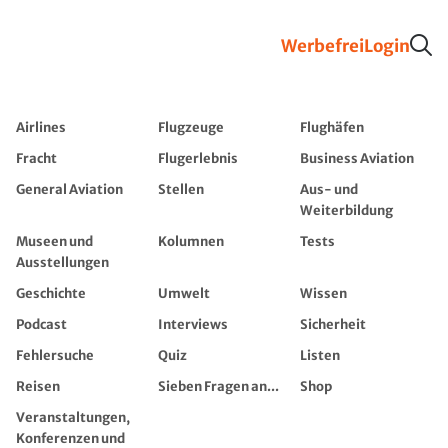
Werbefrei
Login
Airlines
Flugzeuge
Flughäfen
Fracht
Flugerlebnis
Business Aviation
General Aviation
Stellen
Aus- und
Weiterbildung
Museen und
Kolumnen
Tests
Ausstellungen
Geschichte
Umwelt
Wissen
Podcast
Interviews
Sicherheit
Fehlersuche
Quiz
Listen
Reisen
Sieben Fragen an...
Shop
Veranstaltungen,
Konferenzen und