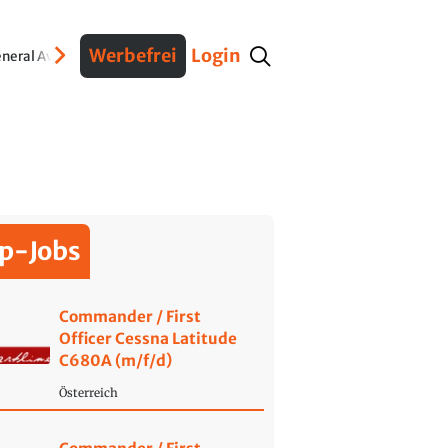
Werbefrei
Login
neral Aviation
Verteidigung
Interviews
Fracht
Geschichte
Sicherheit
Ko
p-Jobs
Commander / First
Officer Cessna Latitude
C680A (m/f/d)
Österreich