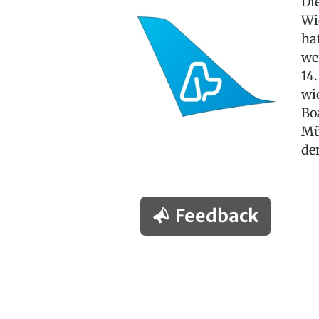
Di
Wi
ha
we
14.
wi
Bo
Mü
de
Feedback