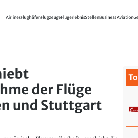
Airlines
Flughäfen
Flugzeuge
Flugerlebnis
Stellen
Business Aviation
Ge
hiebt
To
hme der Flüge
n und Stuttgart