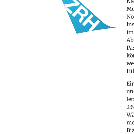
Kl
Mo
No
in
im
Ab
Pa
kö
we
Hi
Ei
un
le
23
Wä
me
Bi