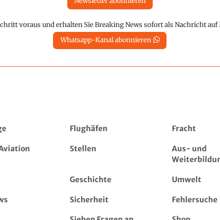
Newsletter abonnieren
chritt voraus und erhalten Sie Breaking News sofort als Nachricht au
Whatsapp-Kanal abonnieren
ge
Flughäfen
Fracht
Aviation
Stellen
Aus- und
Weiterbildu
Geschichte
Umwelt
ws
Sicherheit
Fehlersuche
Sieben Fragen an...
Shop