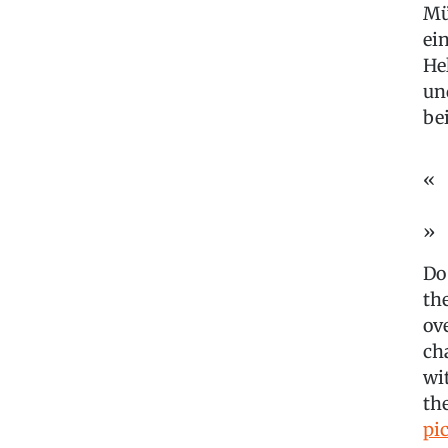
Mü
ei
He
un
be
Do
th
ov
ch
wi
th
pi