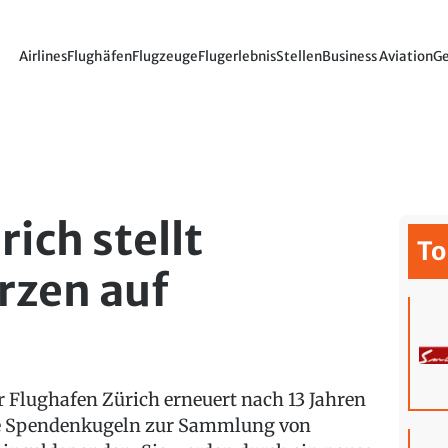
Airlines
Flughäfen
Flugzeuge
Flugerlebnis
Stellen
Business Aviation
Ge
ich stellt
To
zen auf
r Flughafen Zürich erneuert nach 13 Jahren
e Spendenkugeln zur Sammlung von