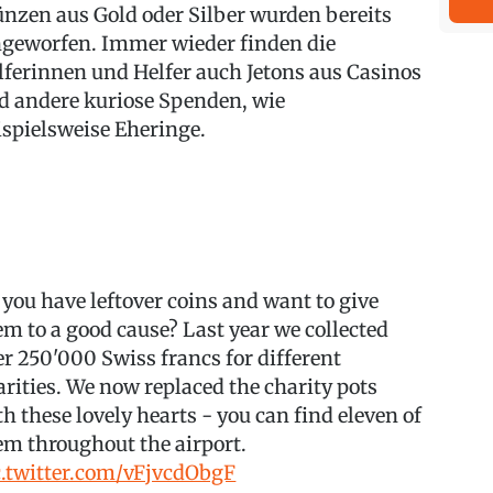
nzen aus Gold oder Silber wurden bereits
ngeworfen. Immer wieder finden die
lferinnen und Helfer auch Jetons aus Casinos
d andere kuriose Spenden, wie
ispielsweise Eheringe.
 you have leftover coins and want to give
em to a good cause? Last year we collected
er 250'000 Swiss francs for different
arities. We now replaced the charity pots
th these lovely hearts - you can find eleven of
em throughout the airport.
c.twitter.com/vFjvcdObgF