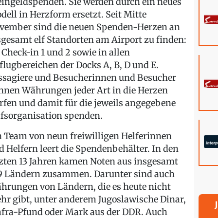
eingeldspenden. Sie werden durch ein neues
dell in Herzform ersetzt. Seit Mitte
vember sind die neuen Spenden-Herzen an
sgesamt elf Standorten am Airport zu finden:
 Check-in 1 und 2 sowie in allen
flugbereichen der Docks A, B, D und E.
ssagiere und Besucherinnen und Besucher
nnen Währungen jeder Art in die Herzen
rfen und damit für die jeweils angegebene
lfsorganisation spenden.
n Team von neun freiwilligen Helferinnen
d Helfern leert die Spendenbehälter. In den
tzten 13 Jahren kamen Noten aus insgesamt
9 Ländern zusammen. Darunter sind auch
hrungen von Ländern, die es heute nicht
hr gibt, unter anderem Jugoslawische Dinar,
afra-Pfund oder Mark aus der DDR. Auch