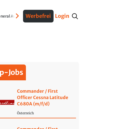
Werbefrei
Login
neral Aviation
Verteidigung
Interviews
Fracht
Geschichte
Sicherheit
Ko
p-Jobs
Commander / First
Officer Cessna Latitude
C680A (m/f/d)
Österreich