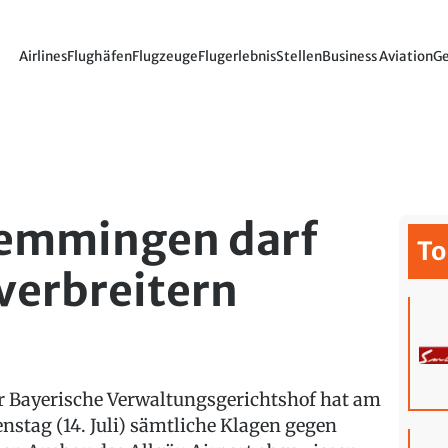
Airlines
Flughäfen
Flugzeuge
Flugerlebnis
Stellen
Business Aviation
Ge
emmingen darf
To
 verbreitern
r Bayerische Verwaltungsgerichtshof hat am
enstag (14. Juli) sämtliche Klagen gegen