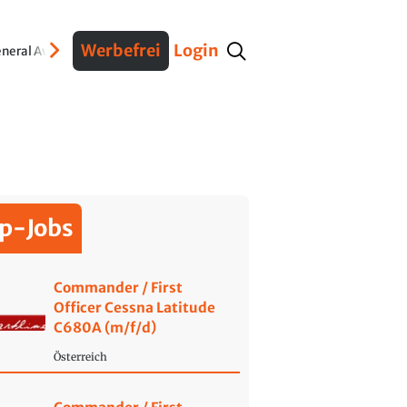
Werbefrei
Login
neral Aviation
Verteidigung
Interviews
Fracht
Geschichte
Sicherheit
Ko
p-Jobs
Commander / First
Officer Cessna Latitude
C680A (m/f/d)
Österreich