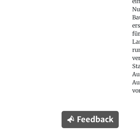
ei
Nu
Ba
er
fü
La
ru
ve
St
Au
Au
vo
Feedback