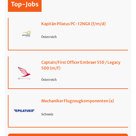
Top-Jobs
Kapitän Pilatus PC-12NGX (f/m/d)
Österreich
Captain/First Officer Embraer 550 / Legacy
500 (m/f)
Österreich
Mechaniker Flugzeugkomponenten (a)
Schweiz