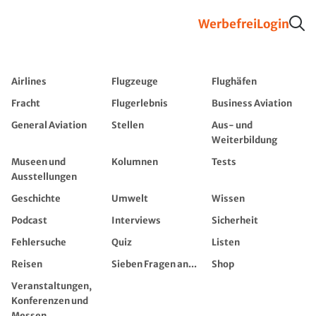
Werbefrei
Login
Airlines
Flugzeuge
Flughäfen
Fracht
Flugerlebnis
Business Aviation
General Aviation
Stellen
Aus- und
Weiterbildung
Museen und
Kolumnen
Tests
Ausstellungen
Geschichte
Umwelt
Wissen
Podcast
Interviews
Sicherheit
Fehlersuche
Quiz
Listen
Reisen
Sieben Fragen an...
Shop
Veranstaltungen,
Konferenzen und
Messen