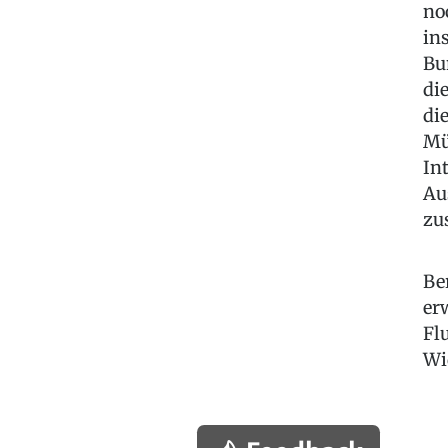
no
in
Bu
di
di
Mü
In
Au
zu
Be
er
Fl
Wi