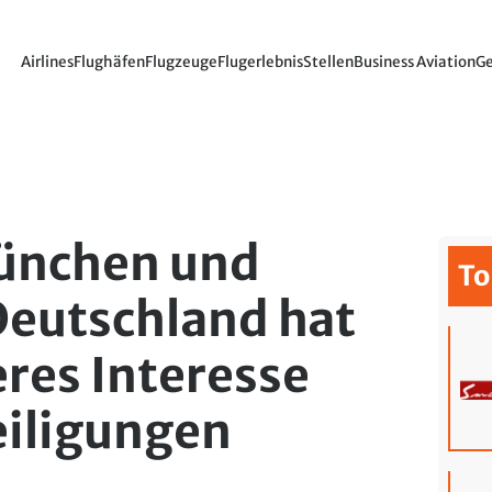
Airlines
Flughäfen
Flugzeuge
Flugerlebnis
Stellen
Business Aviation
Ge
ünchen und
To
Deutschland hat
res Interesse
eiligungen