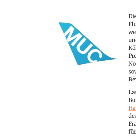
Di
Fl
we
un
Kö
Pr
No
so
Be
La
Bu
Ha
de
Fr
fü