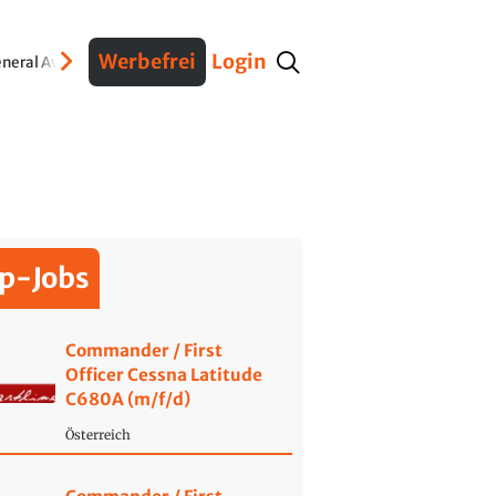
Werbefrei
Login
neral Aviation
Verteidigung
Interviews
Fracht
Geschichte
Sicherheit
Ko
p-Jobs
Commander / First
Officer Cessna Latitude
C680A (m/f/d)
Österreich