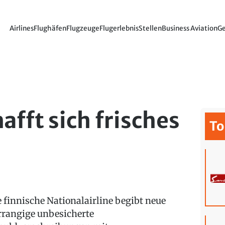
Airlines
Flughäfen
Flugzeuge
Flugerlebnis
Stellen
Business Aviation
Ge
afft sich frisches
To
e finnische Nationalairline begibt neue
rrangige unbesicherte