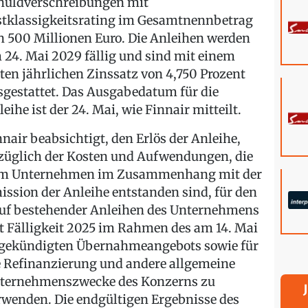
huldverschreibungen mit
stklassigkeitsrating im Gesamtnennbetrag
n 500 Millionen Euro. Die Anleihen werden
 24. Mai 2029 fällig und sind mit einem
sten jährlichen Zinssatz von 4,750 Prozent
sgestattet. Das Ausgabedatum für die
eihe ist der 24. Mai, wie Finnair mitteilt.
nnair beabsichtigt, den Erlös der Anleihe,
züglich der Kosten und Aufwendungen, die
m Unternehmen im Zusammenhang mit der
ission der Anleihe entstanden sind, für den
uf bestehender Anleihen des Unternehmens
t Fälligkeit 2025 im Rahmen des am 14. Mai
gekündigten Übernahmeangebots sowie für
e Refinanzierung und andere allgemeine
ternehmenszwecke des Konzerns zu
rwenden. Die endgültigen Ergebnisse des