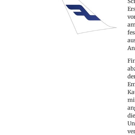
Sc
Er
vo
am
fe
au
Anl
Fi
ab
de
Em
Ka
mi
an
di
Un
ve