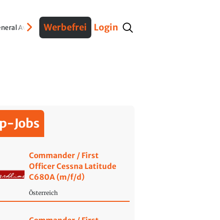
Werbefrei
Login
neral Aviation
Verteidigung
Interviews
Fracht
Geschichte
Sicherheit
Ko
p-Jobs
Commander / First
Officer Cessna Latitude
C680A (m/f/d)
Österreich