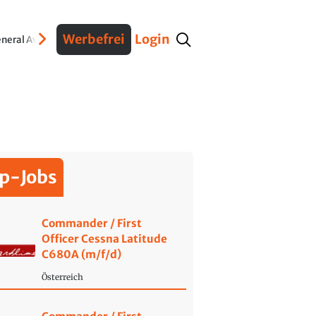
Werbefrei
Login
neral Aviation
Verteidigung
Interviews
Fracht
Geschichte
Sicherheit
Ko
p-Jobs
Commander / First
Officer Cessna Latitude
C680A (m/f/d)
Österreich