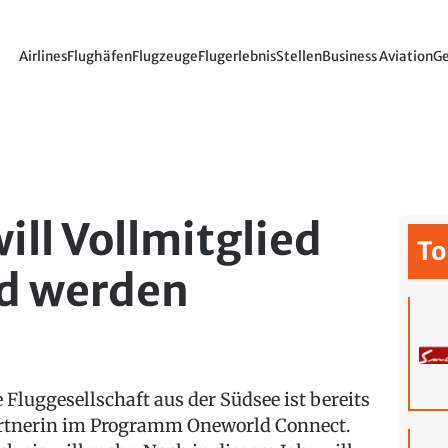
Airlines
Flughäfen
Flugzeuge
Flugerlebnis
Stellen
Business Aviation
Ge
will Vollmitglied
To
d werden
e Fluggesellschaft aus der Südsee ist bereits
rtnerin im Programm Oneworld Connect.