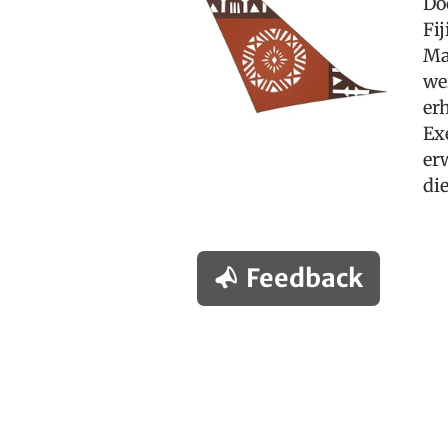
Do
Fi
Ma
we
er
Ex
er
di
Feedback