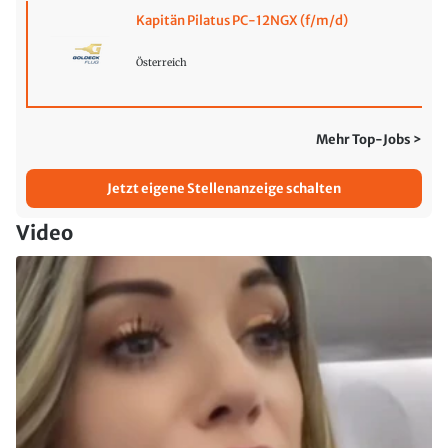
Kapitän Pilatus PC-12NGX (f/m/d)
Österreich
Mehr Top-Jobs >
Jetzt eigene Stellenanzeige schalten
Video