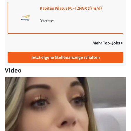
Kapitän Pilatus PC-12NGX (f/m/d)
Österreich
Mehr Top-Jobs >
Jetzt eigene Stellenanzeige schalten
Video