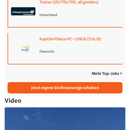
Trainer (SFI/TRI/TRE, all genders)
Deutschland
Kapitän Pilatus PC-12NGX (f/m/d)
Österreich
Mehr Top-Jobs >
Jetzt eigene Stellenanzeige schalten
Video