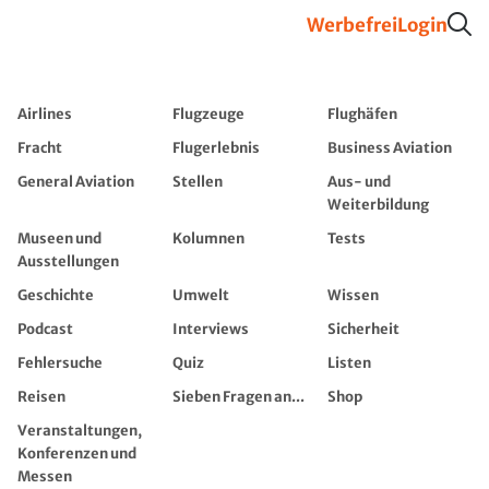
Werbefrei
Login
Airlines
Flugzeuge
Flughäfen
Fracht
Flugerlebnis
Business Aviation
General Aviation
Stellen
Aus- und
Weiterbildung
Museen und
Kolumnen
Tests
Ausstellungen
Geschichte
Umwelt
Wissen
Podcast
Interviews
Sicherheit
Fehlersuche
Quiz
Listen
Reisen
Sieben Fragen an...
Shop
Veranstaltungen,
Konferenzen und
Messen