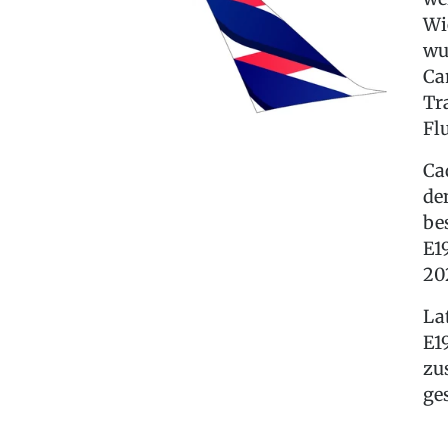
Wi
wu
Ca
Tr
Fl
Ca
de
be
E1
20
La
E1
zu
ge