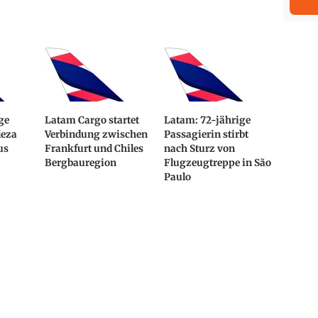
ge
Latam Cargo startet
Latam: 72-jährige
leza
Verbindung zwischen
Passagierin stirbt
us
Frankfurt und Chiles
nach Sturz von
Bergbauregion
Flugzeugtreppe in São
Paulo