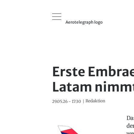
Aerotelegraph logo
Erste Embra
Latam nimmt
Redaktion
29.05.26 - 17:30
Da
de
we