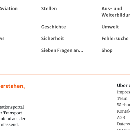
Aviation
Stellen
Aus- und
Weiterbildu
Geschichte
Umwelt
ws
Sicherheit
Fehlersuche
Sieben Fragen an...
Shop
erstehen,
Über 
Impre
Team
Werbu
ationsportal
Konta
ler Transport
AGB
aufend aus der
Datens
 umfassend.