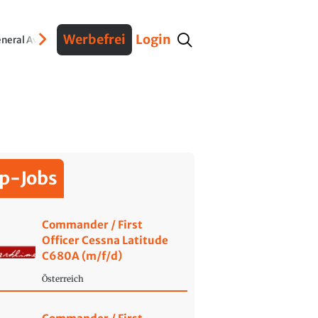
Werbefrei
Login
neral Aviation
Verteidigung
Interviews
Fracht
Geschichte
Sicherheit
Ko
p-Jobs
Commander / First
Officer Cessna Latitude
C680A (m/f/d)
Österreich