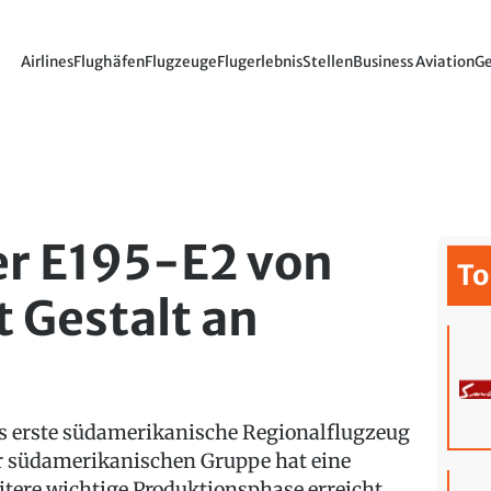
Airlines
Flughäfen
Flugzeuge
Flugerlebnis
Stellen
Business Aviation
Ge
er E195-E2 von
To
 Gestalt an
s erste südamerikanische Regionalflugzeug
r südamerikanischen Gruppe hat eine
itere wichtige Produktionsphase erreicht.