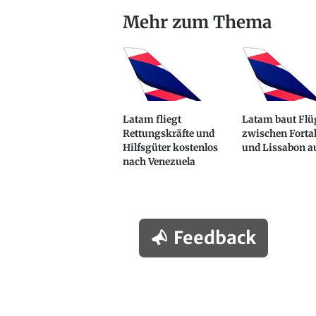
Mehr zum Thema
Latam fliegt
Latam baut Flü
Rettungskräfte und
zwischen Forta
Hilfsgüter kostenlos
und Lissabon a
nach Venezuela
Feedback