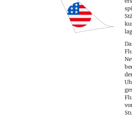
er
sp
St
ku
la
Da
Fl
Ne
be
de
Uh
ge
Fl
vo
St