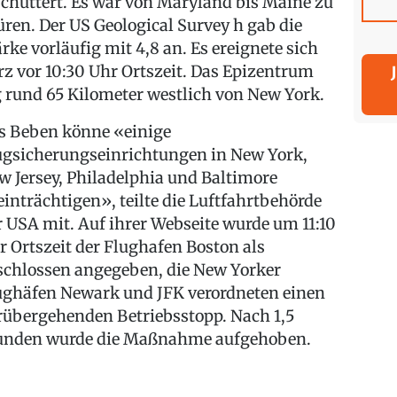
schüttert. Es war von Maryland bis Maine zu
üren. Der US Geological Survey h gab die
ärke vorläufig mit 4,8 an. Es ereignete sich
rz vor 10:30 Uhr Ortszeit. Das Epizentrum
g rund 65 Kilometer westlich von New York.
s Beben könne «einige
ugsicherungseinrichtungen in New York,
w Jersey, Philadelphia und Baltimore
einträchtigen», teilte die Luftfahrtbehörde
r USA mit. Auf ihrer Webseite wurde um 11:10
r Ortszeit der Flughafen Boston als
schlossen angegeben, die New Yorker
ughäfen Newark und JFK verordneten einen
rübergehenden Betriebsstopp. Nach 1,5
unden wurde die Maßnahme aufgehoben.