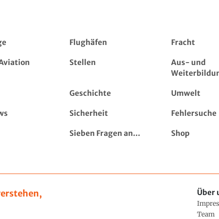
ge
Flughäfen
Fracht
Aviation
Stellen
Aus- und
Weiterbildu
Geschichte
Umwelt
ws
Sicherheit
Fehlersuche
Sieben Fragen an...
Shop
erstehen,
Über 
Impre
Team