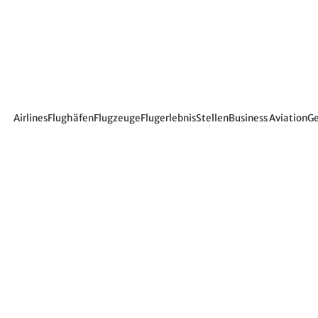
Airlines
Flughäfen
Flugzeuge
Flugerlebnis
Stellen
Business Aviation
Ge