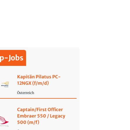
p-Jobs
Kapitän Pilatus PC-
12NGX (f/m/d)
Österreich
Captain/First Officer
Embraer 550 / Legacy
500 (m/f)