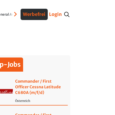
Werbefrei
Login
neral Aviation
Verteidigung
Interviews
Fracht
Geschichte
Sicherheit
Ko
p-Jobs
Commander / First
Officer Cessna Latitude
C680A (m/f/d)
Österreich