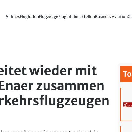
Airlines
Flughäfen
Flugzeuge
Flugerlebnis
Stellen
Business Aviation
Ge
itet wieder mit
To
r Enaer zusammen
erkehrsflugzeugen