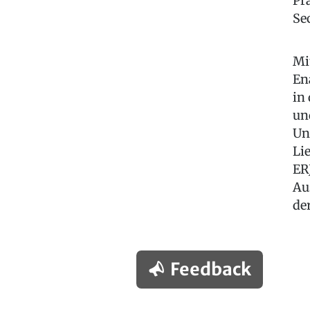
Pr
Se
Mi
En
in
un
Un
Li
ER
Au
de
Feedback