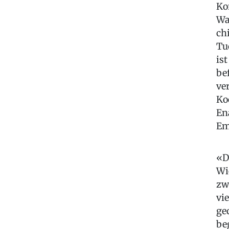
Ko
Wa
ch
Tu
is
be
ve
Ko
En
Em
«D
Wi
zw
vi
ge
be