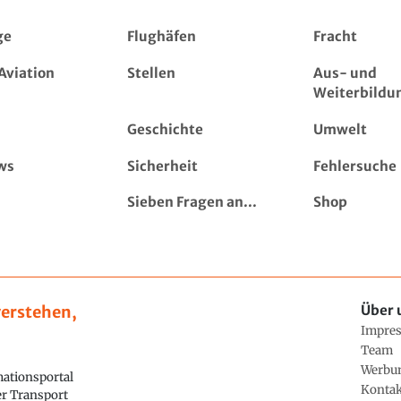
ge
Flughäfen
Fracht
Aviation
Stellen
Aus- und
Weiterbildu
Geschichte
Umwelt
ws
Sicherheit
Fehlersuche
Sieben Fragen an...
Shop
erstehen,
Über 
Impre
Team
Werbu
ationsportal
Konta
ler Transport