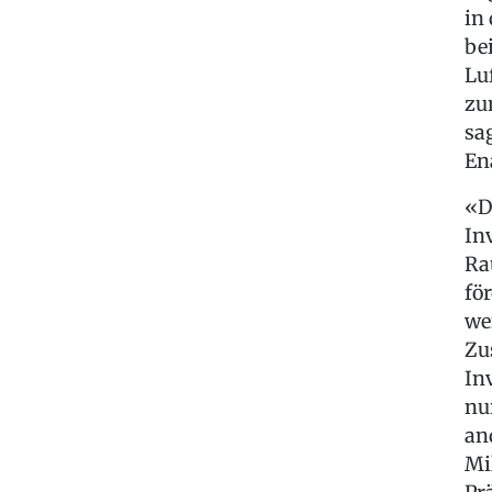
in
be
Lu
zu
sa
En
«D
In
Ra
fö
we
Zu
In
nu
an
Mi