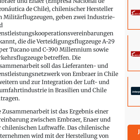
braer und Enaer (Empresa Nacional de
ronáutica de Chile), chilenischer Hersteller
n Militärflugzeugen, geben zwei Industrie-
d
enstleistungskooperationsvereinbarungen
kannt, die die Verteidigungsflugzeuge A-29
per Tucano und C-390 Millennium sowie
rkehrsflugzeuge betreffen. Die
sammenarbeit soll das Lieferanten- und
enstleistungsnetzwerk von Embraer in Chile
weitern und zur Integration der Luft- und
umfahrtindustrie in Brasilien und Chile
itragen.
e Zusammenarbeit ist das Ergebnis einer
reinbarung zwischen Embraer, Enaer und
r chilenischen Luftwaffe. Das chilenische
ternehmen wird mit der Herstellung von