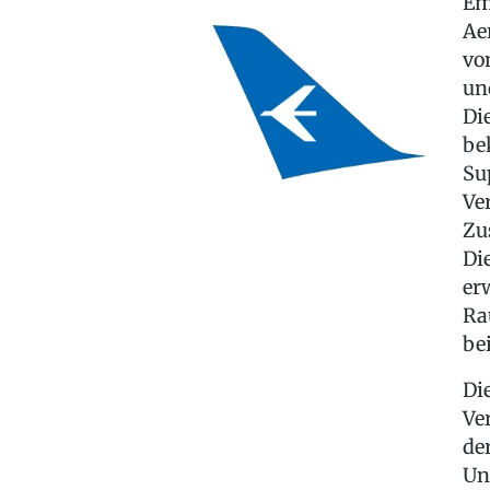
Em
Ae
vo
un
Di
be
Su
Ve
Zu
Di
er
Ra
be
Di
Ve
de
Un