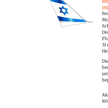
Be
ve
fe
Mo
Sc
Do
Fl
31
Her
Die
be
um
be
Ak
80