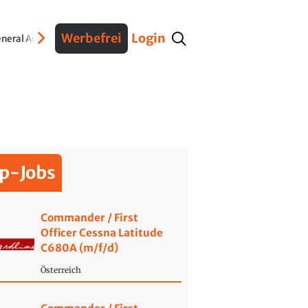
Werbefrei
Login
neral Aviation
Verteidigung
Interviews
Fracht
Geschichte
Sicherheit
Ko
p-Jobs
Commander / First
Officer Cessna Latitude
C680A (m/f/d)
Österreich