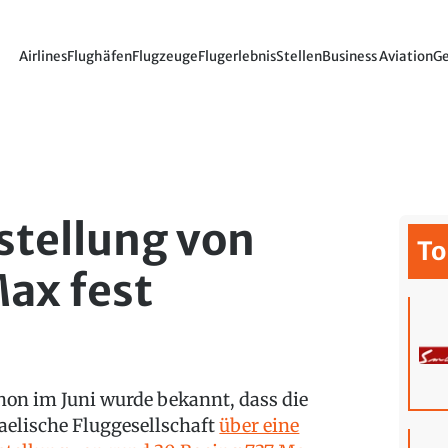
Airlines
Flughäfen
Flugzeuge
Flugerlebnis
Stellen
Business Aviation
Ge
estellung von
To
ax fest
hon im Juni wurde bekannt, dass die
raelische Fluggesellschaft
über eine