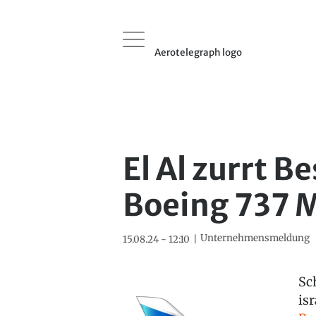
Aerotelegraph logo
El Al zurrt B
Boeing 737 M
Unternehmensmeldung
15.08.24 - 12:10
Sc
is