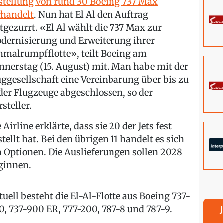
stellung von rund 30 Boeing 737 Max
rhandelt
. Nun hat El Al den Auftrag
stgezurrt. «El Al wählt die 737 Max zur
dernisierung und Erweiterung ihrer
hmalrumpfflotte», teilt Boeing am
nnerstag (15. August) mit. Man habe mit der
uggesellschaft eine Vereinbarung über bis zu
 der Flugzeuge abgeschlossen, so der
steller.
 Airline erklärte, dass sie 20 der Jets fest
stellt hat. Bei den übrigen 11 handelt es sich
 Optionen. Die Auslieferungen sollen 2028
ginnen.
tuell besteht die El-Al-Flotte aus Boeing 737-
0, 737-900 ER, 777-200, 787-8 und 787-9.