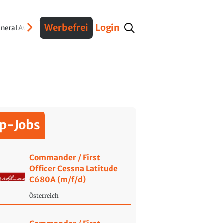
Werbefrei
Login
neral Aviation
Verteidigung
Interviews
Fracht
Geschichte
Sicherheit
Ko
p-Jobs
Commander / First
Officer Cessna Latitude
C680A (m/f/d)
Österreich