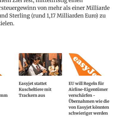
inem Ziel fest, mittelfristig einen
rsteuergewinn von mehr als einer Milliarde
und Sterling (rund 1,17 Milliarden Euro) zu
zielen.
Easyjet stattet
EU will Regeln für
Kuscheltiere mit
Airline-Eigentümer
amm
Trackern aus
verschärfen -
Übernahmen wie die
von Easyjet könnten
schwieriger werden