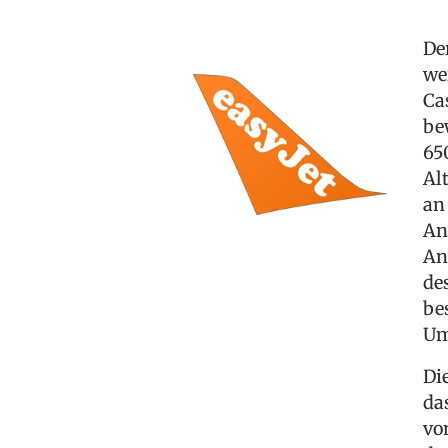
De
we
Ca
be
65
Al
an
An
An
de
be
Um
Di
da
vo