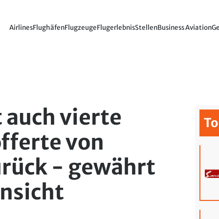
Airlines
Flughäfen
Flugzeuge
Flugerlebnis
Stellen
Business Aviation
Ge
 auch vierte
To
ferte von
urück - gewährt
nsicht