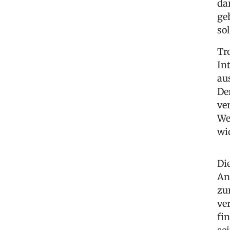
da
ge
so
Tr
In
au
De
ve
We
wi
Di
An
zu
ve
fi