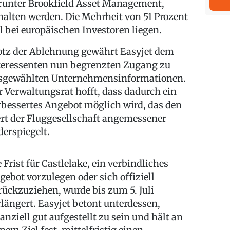
runter Brookfield Asset Management,
halten werden. Die Mehrheit von 51 Prozent
ll bei europäischen Investoren liegen.
otz der Ablehnung gewährt Easyjet dem
teressenten nun begrenzten Zugang zu
sgewählten Unternehmensinformationen.
r Verwaltungsrat hofft, dass dadurch ein
rbessertes Angebot möglich wird, das den
rt der Fluggesellschaft angemessener
derspiegelt.
e Frist für Castlelake, ein verbindliches
gebot vorzulegen oder sich offiziell
rückzuziehen, wurde bis zum 5. Juli
rlängert. Easyjet betont unterdessen,
nanziell gut aufgestellt zu sein und hält an