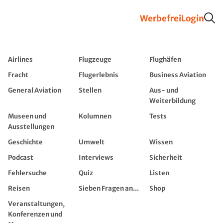
Werbefrei
Login
Airlines
Flugzeuge
Flughäfen
Fracht
Flugerlebnis
Business Aviation
General Aviation
Stellen
Aus- und
Weiterbildung
Museen und
Kolumnen
Tests
Ausstellungen
Geschichte
Umwelt
Wissen
Podcast
Interviews
Sicherheit
Fehlersuche
Quiz
Listen
Reisen
Sieben Fragen an...
Shop
Veranstaltungen,
Konferenzen und