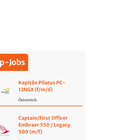
p-Jobs
Kapitän Pilatus PC-
12NGX (f/m/d)
Österreich
Captain/First Officer
Embraer 550 / Legacy
500 (m/f)