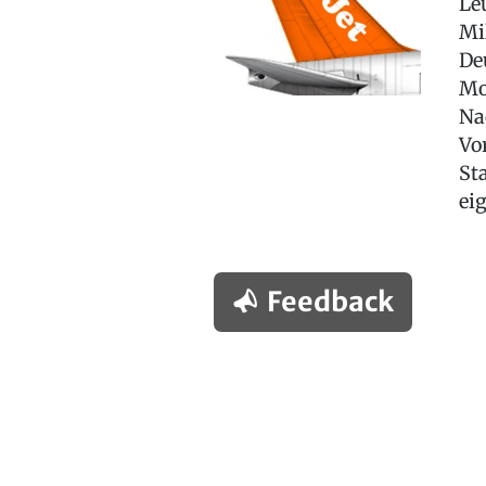
Le
Mi
De
Mo
Na
Vo
St
ei
Feedback