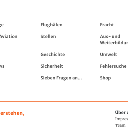
ge
Flughäfen
Fracht
Aviation
Stellen
Aus- und
Weiterbildu
Geschichte
Umwelt
ws
Sicherheit
Fehlersuche
Sieben Fragen an...
Shop
erstehen,
Über 
Impre
Team