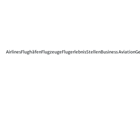
Airlines
Flughäfen
Flugzeuge
Flugerlebnis
Stellen
Business Aviation
Ge