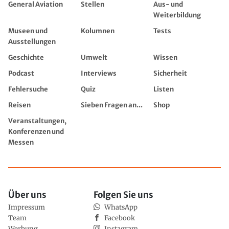
General Aviation
Stellen
Aus- und
Weiterbildung
Museen und
Kolumnen
Tests
Ausstellungen
Geschichte
Umwelt
Wissen
Podcast
Interviews
Sicherheit
Fehlersuche
Quiz
Listen
Reisen
Sieben Fragen an...
Shop
Veranstaltungen,
Konferenzen und
Messen
Über uns
Folgen Sie uns
Impressum
WhatsApp
Team
Facebook
Werbung
Instagram