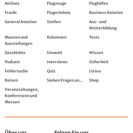
Airlines
Flugzeuge
Flughäfen
Fracht
Flugerlebnis
Business Aviation
General Aviation
Stellen
Aus- und
Weiterbildung
Museen und
Kolumnen
Tests
Ausstellungen
Geschichte
Umwelt
Wissen
Podcast
Interviews
Sicherheit
Fehlersuche
Quiz
Listen
Reisen
Sieben Fragen an...
Shop
Veranstaltungen,
Konferenzen und
Messen
Über uns
Folgen Sie uns