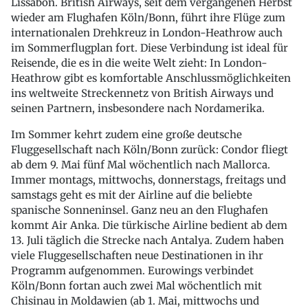
Lissabon. British Airways, seit dem vergangenen Herbst
wieder am Flughafen Köln/Bonn, führt ihre Flüge zum
internationalen Drehkreuz in London-Heathrow auch
im Sommerflugplan fort. Diese Verbindung ist ideal für
Reisende, die es in die weite Welt zieht: In London-
Heathrow gibt es komfortable Anschlussmöglichkeiten
ins weltweite Streckennetz von British Airways und
seinen Partnern, insbesondere nach Nordamerika.
Im Sommer kehrt zudem eine große deutsche
Fluggesellschaft nach Köln/Bonn zurück: Condor fliegt
ab dem 9. Mai fünf Mal wöchentlich nach Mallorca.
Immer montags, mittwochs, donnerstags, freitags und
samstags geht es mit der Airline auf die beliebte
spanische Sonneninsel. Ganz neu an den Flughafen
kommt Air Anka. Die türkische Airline bedient ab dem
13. Juli täglich die Strecke nach Antalya. Zudem haben
viele Fluggesellschaften neue Destinationen in ihr
Programm aufgenommen. Eurowings verbindet
Köln/Bonn fortan auch zwei Mal wöchentlich mit
Chisinau in Moldawien (ab 1. Mai, mittwochs und