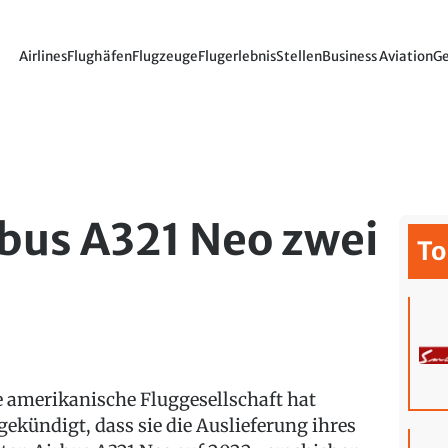
Airlines
Flughäfen
Flugzeuge
Flugerlebnis
Stellen
Business Aviation
Ge
irbus A321 Neo zwei
To
e amerikanische Fluggesellschaft hat
gekündigt, dass sie die Auslieferung ihres