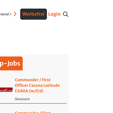
Werbefrei
Login
neral Aviation
Verteidigung
Interviews
Fracht
Geschichte
Sicherheit
Ko
p-Jobs
Commander / First
Officer Cessna Latitude
C680A (m/f/d)
Österreich