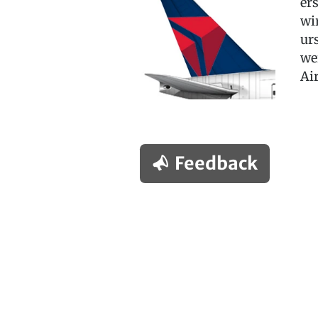
er
wi
ur
we
Ai
Feedback