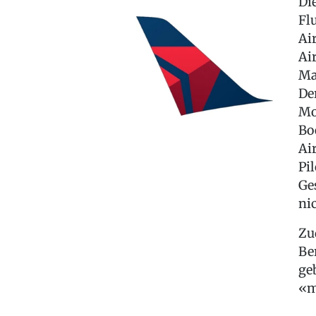
Di
Fl
Ai
Ai
Ma
De
Mod
Bo
Ai
Pi
Ge
ni
Zu
Be
ge
«m