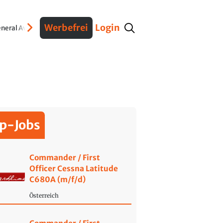
Werbefrei
Login
neral Aviation
Verteidigung
Interviews
Fracht
Geschichte
Sicherheit
Ko
p-Jobs
Commander / First
Officer Cessna Latitude
C680A (m/f/d)
Österreich