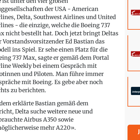
e ist unter den vier großen
uggesellschaften der USA - American
rlines, Delta, Southwest Airlines und United
rlines - die einzige, welche die Boeing 737
x nicht bestellt hat. Doch jetzt bringt Deltas
r Vorstandsvorsitzender Ed Bastian das
ell ins Spiel. Er sehe einen Platz für die
eing 737 Max, sagte er gemäß dem Portal
rline Weekly bei einem Gespräch mit
lotinnen und Piloten. Man führe immer
spräche mit Boeing. Es gebe aber noch
chts zu berichten.
dem erklärte Bastian gemäß dem
richt, Delta suche weitere neue und
brauchte Airbus A350 sowie
öglicherweise mehr A220».