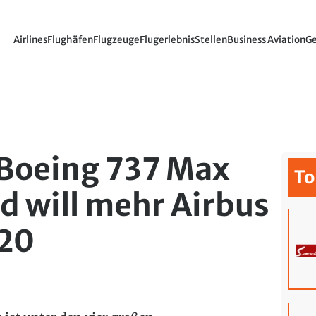
Airlines
Flughäfen
Flugzeuge
Flugerlebnis
Stellen
Business Aviation
Ge
 Boeing 737 Max
To
nd will mehr Airbus
20