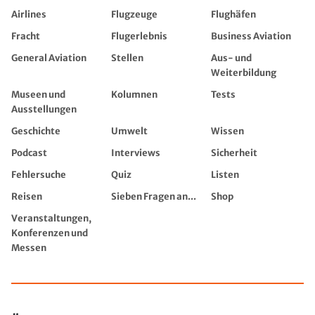
Airlines
Flugzeuge
Flughäfen
Fracht
Flugerlebnis
Business Aviation
General Aviation
Stellen
Aus- und
Weiterbildung
Museen und
Kolumnen
Tests
Ausstellungen
Geschichte
Umwelt
Wissen
Podcast
Interviews
Sicherheit
Fehlersuche
Quiz
Listen
Reisen
Sieben Fragen an...
Shop
Veranstaltungen,
Konferenzen und
Messen