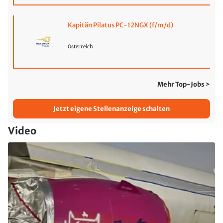
Kapitän Pilatus PC-12NGX (f/m/d)
Österreich
Mehr Top-Jobs >
Jetzt eigene Stellenanzeige schalten
Video