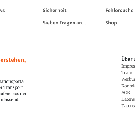
ws
Sicherheit
Fehlersuche
Sieben Fragen an...
Shop
erstehen,
Über 
Impre
Team
Werbu
ationsportal
Konta
ler Transport
AGB
aufend aus der
Datens
 umfassend.
Datens