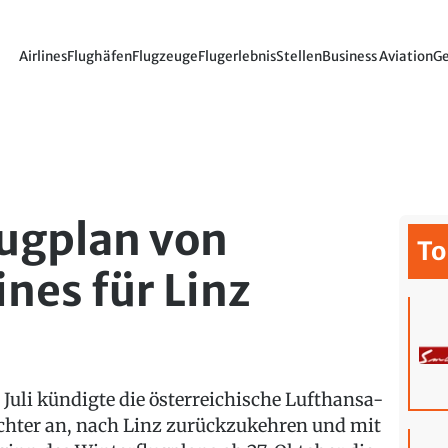
Airlines
Flughäfen
Flugzeuge
Flugerlebnis
Stellen
Business Aviation
Ge
lugplan von
To
ines für Linz
 Juli kündigte die österreichische Lufthansa-
chter an, nach Linz zurückzukehren und mit