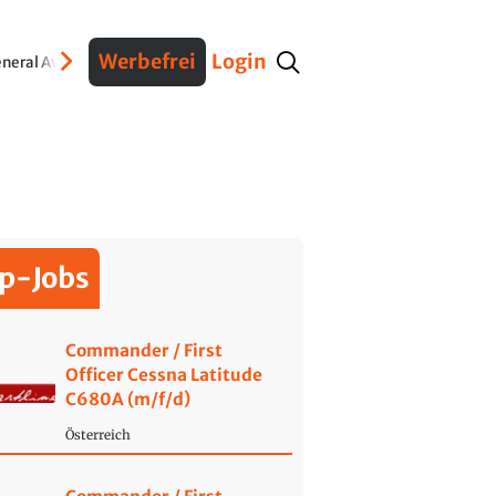
Werbefrei
Login
neral Aviation
Verteidigung
Interviews
Fracht
Geschichte
Sicherheit
Ko
p-Jobs
Commander / First
Officer Cessna Latitude
C680A (m/f/d)
Österreich