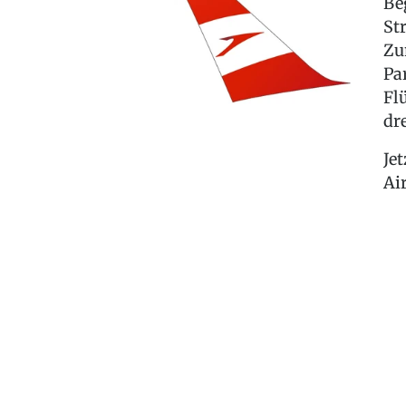
Be
St
Zu
Pa
Fl
dr
Je
Ai