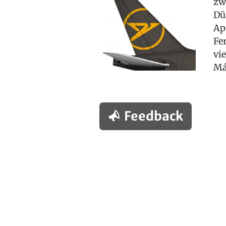
zw
Dü
Ap
Fe
vi
Má
Feedback