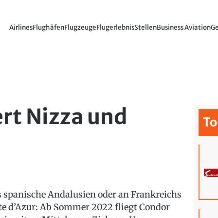
Airlines
Flughäfen
Flugzeuge
Flugerlebnis
Stellen
Business Aviation
Ge
rt Nizza und
To
s spanische Andalusien oder an Frankreichs
te d’Azur: Ab Sommer 2022 fliegt Condor