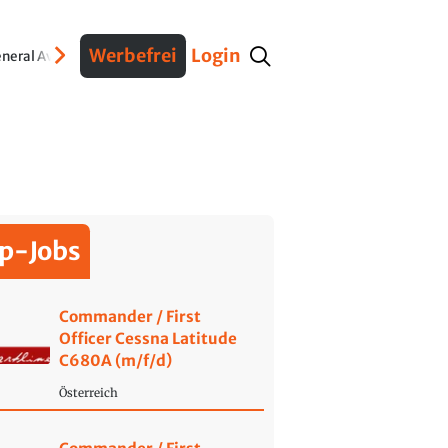
Werbefrei
Login
neral Aviation
Verteidigung
Interviews
Fracht
Geschichte
Sicherheit
Ko
p-Jobs
Commander / First
Officer Cessna Latitude
C680A (m/f/d)
Österreich