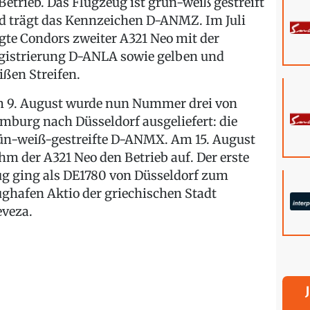
 Betrieb. Das Flugzeug ist grün-weiß gestreift
d trägt das Kennzeichen D-ANMZ. Im Juli
lgte Condors zweiter A321 Neo mit der
gistrierung D-ANLA sowie gelben und
ißen Streifen.
 9. August wurde nun Nummer drei von
mburg nach Düsseldorf ausgeliefert: die
ün-weiß-gestreifte D-ANMX. Am 15. August
hm der A321 Neo den Betrieb auf. Der erste
ug ging als DE1780 von Düsseldorf zum
ughafen Aktio der griechischen Stadt
eveza.