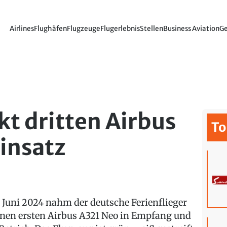
Airlines
Flughäfen
Flugzeuge
Flugerlebnis
Stellen
Business Aviation
Ge
kt dritten Airbus
To
Einsatz
 Juni 2024 nahm der deutsche Ferienflieger
inen ersten Airbus A321 Neo in Empfang und