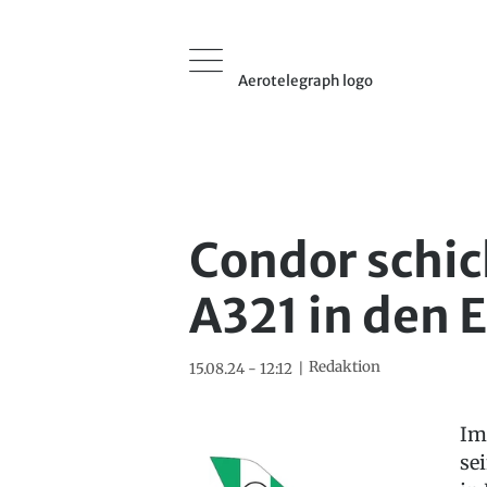
Aerotelegraph logo
Condor schic
A321 in den 
Redaktion
15.08.24 - 12:12
Im
se