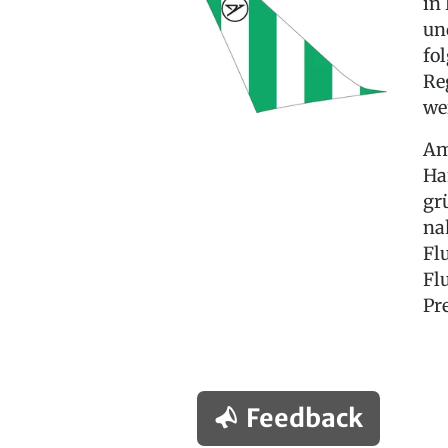
in
un
fo
Re
we
Am
Ha
gr
na
Fl
Fl
Pr
Feedback