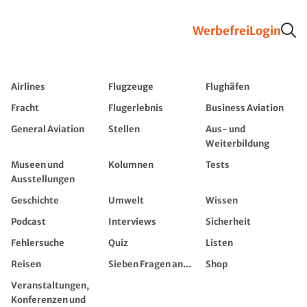
Werbefrei
Login
Airlines
Flugzeuge
Flughäfen
Fracht
Flugerlebnis
Business Aviation
General Aviation
Stellen
Aus- und
Weiterbildung
Museen und
Kolumnen
Tests
Ausstellungen
Geschichte
Umwelt
Wissen
Podcast
Interviews
Sicherheit
Fehlersuche
Quiz
Listen
Reisen
Sieben Fragen an...
Shop
Veranstaltungen,
Konferenzen und