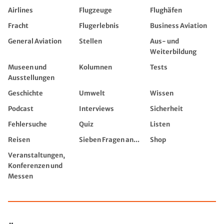
Airlines
Flugzeuge
Flughäfen
Fracht
Flugerlebnis
Business Aviation
General Aviation
Stellen
Aus- und
Weiterbildung
Museen und
Kolumnen
Tests
Ausstellungen
Geschichte
Umwelt
Wissen
Podcast
Interviews
Sicherheit
Fehlersuche
Quiz
Listen
Reisen
Sieben Fragen an...
Shop
Veranstaltungen,
Konferenzen und
Messen