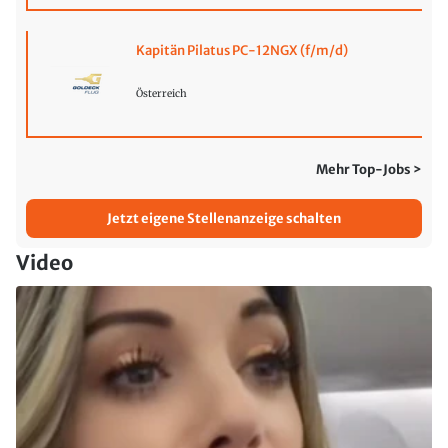
Kapitän Pilatus PC-12NGX (f/m/d)
Österreich
Mehr Top-Jobs >
Jetzt eigene Stellenanzeige schalten
Video