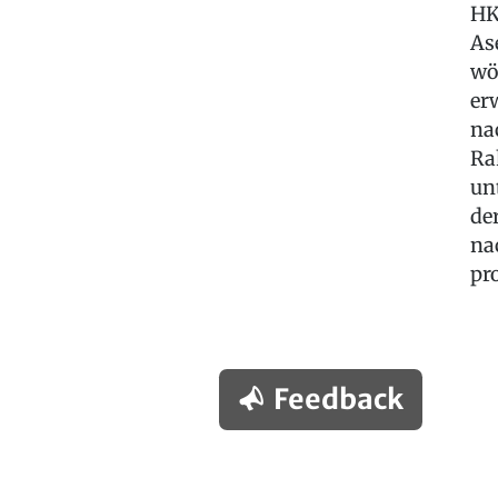
HK
As
wö
er
na
Ra
un
de
na
pr
Feedback