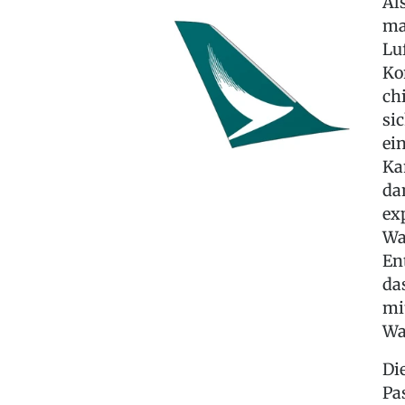
Al
ma
Lu
Ko
ch
si
ei
Ka
da
ex
Wa
En
da
mi
Wa
Di
Pa