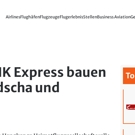
Airlines
Flughäfen
Flugzeuge
Flugerlebnis
Stellen
Business Aviation
Ge
HK Express bauen
To
dscha und