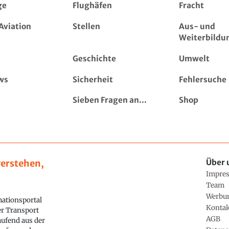
ge
Flughäfen
Fracht
Aviation
Stellen
Aus- und
Weiterbildu
Geschichte
Umwelt
ws
Sicherheit
Fehlersuche
Sieben Fragen an...
Shop
erstehen,
Über 
Impre
Team
Werbu
ationsportal
Konta
ler Transport
AGB
aufend aus der