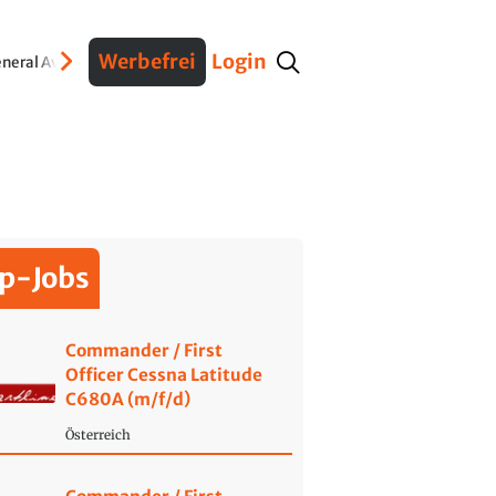
Werbefrei
Login
neral Aviation
Verteidigung
Interviews
Fracht
Geschichte
Sicherheit
Ko
p-Jobs
Commander / First
Officer Cessna Latitude
C680A (m/f/d)
Österreich