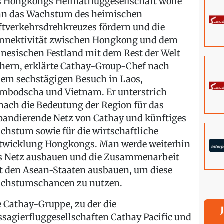
s Hongkongs Heimatfluggesellschaft wolle
n das Wachstum des heimischen
ftverkehrsdrehkreuzes fördern und die
nnektivität zwischen Hongkong und dem
inesischen Festland mit dem Rest der Welt
chern, erklärte Cathay-Group-Chef nach
nem sechstägigen Besuch in Laos,
mbodscha und Vietnam. Er unterstrich
nach die Bedeutung der Region für das
pandierende Netz von Cathay und künftiges
chstum sowie für die wirtschaftliche
twicklung Hongkongs. Man werde weiterhin
s Netz ausbauen und die Zusammenarbeit
t den Asean-Staaten ausbauen, um diese
chstumschancen zu nutzen.
e Cathay-Gruppe, zu der die
ssagierfluggesellschaften Cathay Pacific und