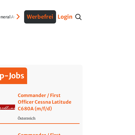
Werbefrei
Login
neral Aviation
Verteidigung
Interviews
Fracht
Geschichte
Sicherheit
Ko
p-Jobs
Commander / First
Officer Cessna Latitude
C680A (m/f/d)
Österreich