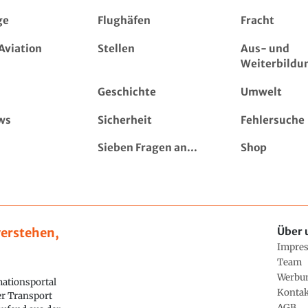
ge
Flughäfen
Fracht
Aviation
Stellen
Aus- und
Weiterbildu
Geschichte
Umwelt
ws
Sicherheit
Fehlersuche
Sieben Fragen an...
Shop
erstehen,
Über 
Impre
Team
Werbu
ationsportal
Konta
ler Transport
AGB