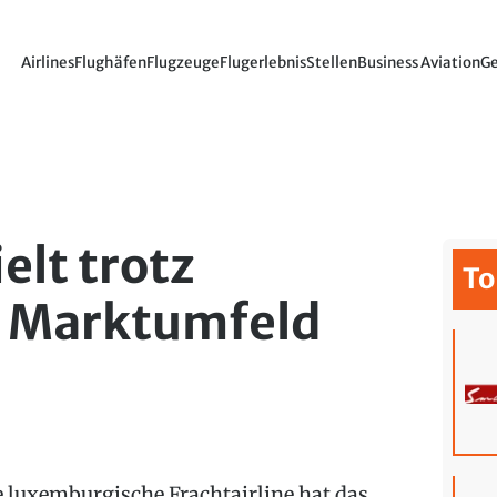
Airlines
Flughäfen
Flugzeuge
Flugerlebnis
Stellen
Business Aviation
Ge
elt trotz
To
 Marktumfeld
e luxemburgische Frachtairline hat das