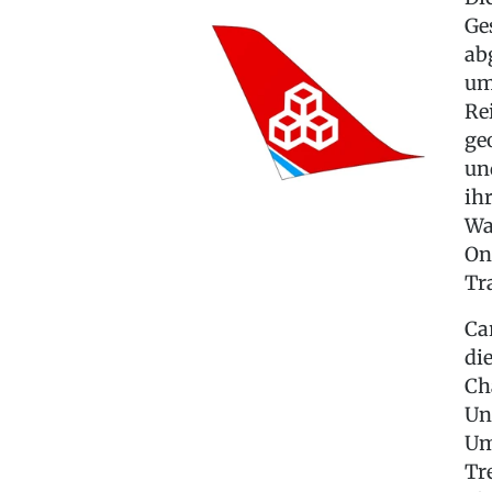
Ge
ab
um
Re
ge
un
ih
Wa
On
Tr
Ca
di
Ch
Un
Um
Tr