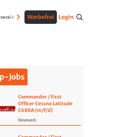
Werbefrei
Login
neral Aviation
Verteidigung
Interviews
Fracht
Geschichte
Sicherheit
Ko
p-Jobs
Commander / First
Officer Cessna Latitude
C680A (m/f/d)
Österreich