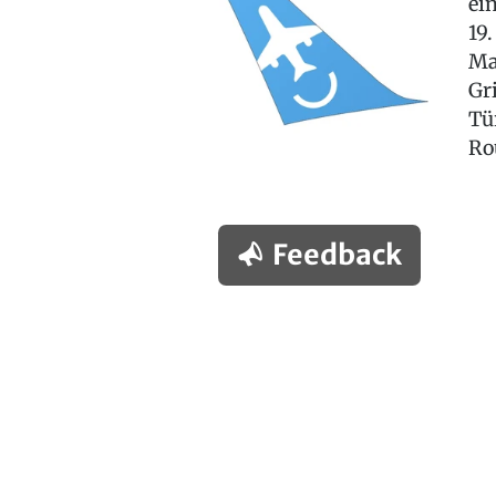
ei
19
Ma
Gr
Tü
Ro
Feedback