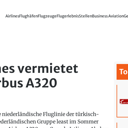
Airlines
Flughäfen
Flugzeuge
Flugerlebnis
Stellen
Business Aviation
Ge
nes vermietet
To
rbus A320
e niederländische Fluglinie der türkisch-
ederländischen Gruppe least im Sommer