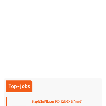
Top-Jobs
Kapitän Pilatus PC-12NGX (f/m/d)