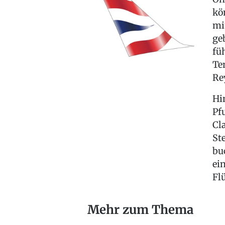
kö
mi
ge
fü
Te
Re
Hi
Pf
Cl
St
bu
ei
Fl
Mehr zum Thema