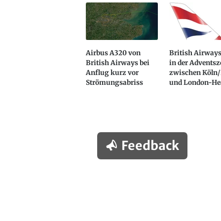
Airbus A320 von
British Airways
British Airways bei
in der Adventsz
Anflug kurz vor
zwischen Köln
Strömungsabriss
und London-He
Feedback