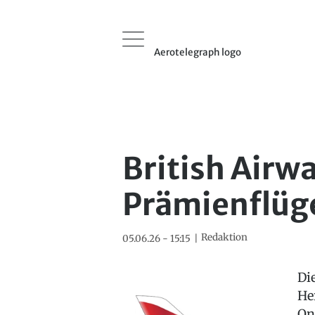
Aerotelegraph logo
British Airwa
Prämienflüg
Redaktion
05.06.26 - 15:15
Die
He
On