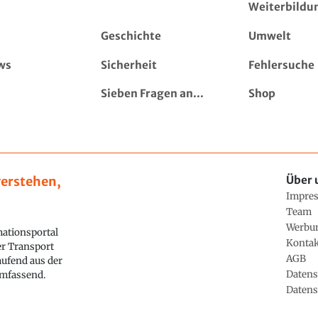
Weiterbildu
Geschichte
Umwelt
ws
Sicherheit
Fehlersuche
Sieben Fragen an...
Shop
erstehen,
Über 
Impre
Team
Werbu
ationsportal
Konta
ler Transport
AGB
aufend aus der
Datens
 umfassend.
Datens