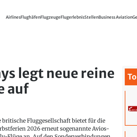
Airlines
Flughäfen
Flugzeuge
Flugerlebnis
Stellen
Business Aviation
Ge
ys legt neue reine
To
e auf
 britische Fluggesellschaft bietet für die
rbstferien 2026 erneut sogenannte Avios-
ly-Flüge an. Auf den Sonderverbindungen