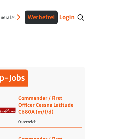
Werbefrei
Login
neral Aviation
Verteidigung
Interviews
Fracht
Geschichte
Sicherheit
Ko
p-Jobs
Commander / First
Officer Cessna Latitude
C680A (m/f/d)
Österreich