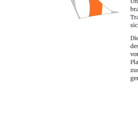
Un
br
Tr
sic
Di
de
vo
Pl
zu
ge