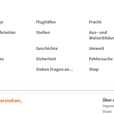
ge
Flughäfen
Fracht
Aviation
Stellen
Aus- und
Weiterbildu
Geschichte
Umwelt
ws
Sicherheit
Fehlersuche
Sieben Fragen an...
Shop
erstehen,
Über 
Impre
Team