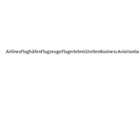
Airlines
Flughäfen
Flugzeuge
Flugerlebnis
Stellen
Business Aviation
Ge