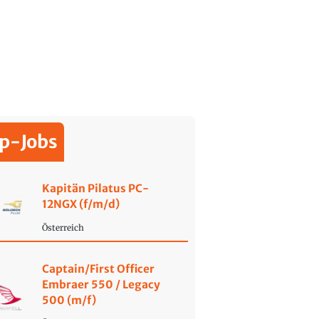
p-Jobs
Kapitän Pilatus PC-
12NGX (f/m/d)
Österreich
Captain/First Officer
Embraer 550 / Legacy
500 (m/f)