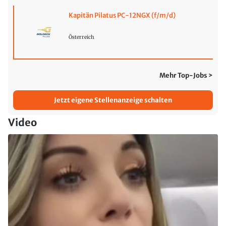
Kapitän Pilatus PC-12NGX (f/m/d)
Österreich
Mehr Top-Jobs >
Jetzt eigene Stellenanzeige schalten
Video