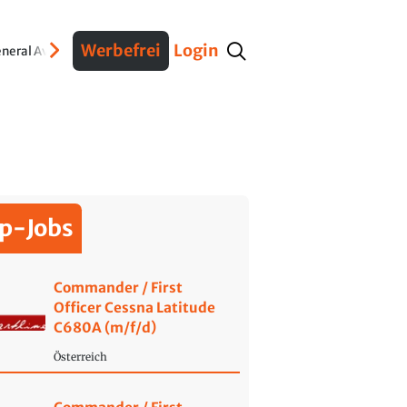
Werbefrei
Login
neral Aviation
Verteidigung
Interviews
Fracht
Geschichte
Sicherheit
Ko
p-Jobs
Commander / First
Officer Cessna Latitude
C680A (m/f/d)
Österreich