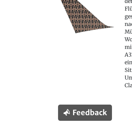
de
Fl
ge
na
Mü
Wo
mi
A3
ei
Si
Um
Cl
Feedback