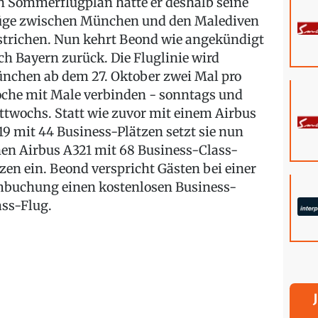
n Sommerflugplan hatte er deshalb seine
üge zwischen München und den Malediven
strichen. Nun kehrt Beond wie angekündigt
ch Bayern zurück. Die Fluglinie wird
nchen ab dem 27. Oktober zwei Mal pro
che mit Male verbinden - sonntags und
ttwochs. Statt wie zuvor mit einem Airbus
19 mit 44 Business-Plätzen setzt sie nun
nen Airbus A321 mit 68 Business-Class-
tzen ein. Beond verspricht Gästen bei einer
buchung einen kostenlosen Business-
ass-Flug.