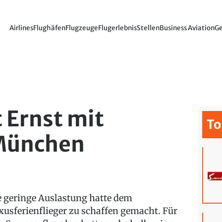
Airlines
Flughäfen
Flugzeuge
Flugerlebnis
Stellen
Business Aviation
Ge
 Ernst mit
To
 München
e geringe Auslastung hatte dem
xusferienflieger zu schaffen gemacht. Für