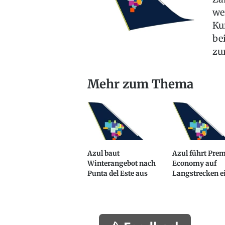
we
Ku
be
zu
Mehr zum Thema
Azul baut
Azul führt Pre
Winterangebot nach
Economy auf
Punta del Este aus
Langstrecken e