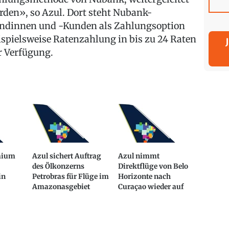
rden», so Azul. Dort steht Nubank-
ndinnen und -Kunden als Zahlungsoption
ispielsweise Ratenzahlung in bis zu 24 Raten
r Verfügung.
mium
Azul sichert Auftrag
Azul nimmt
des Ölkonzerns
Direktflüge von Belo
in
Petrobras für Flüge im
Horizonte nach
Amazonasgebiet
Curaçao wieder auf