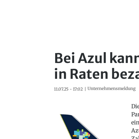
Bei Azul kan
in Raten bez
Unternehmensmeldung
11.07.25 - 17:02
Di
Pa
ei
Az
Za