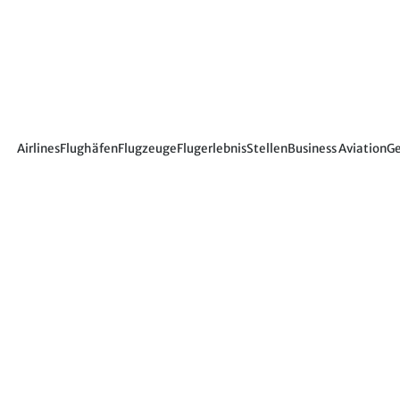
Airlines
Flughäfen
Flugzeuge
Flugerlebnis
Stellen
Business Aviation
Ge