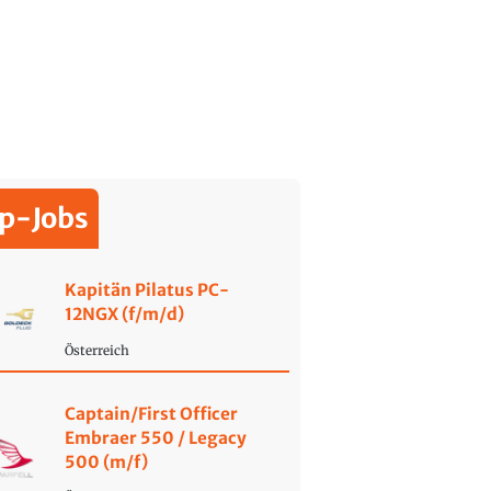
p-Jobs
Kapitän Pilatus PC-
12NGX (f/m/d)
Österreich
Captain/First Officer
Embraer 550 / Legacy
500 (m/f)