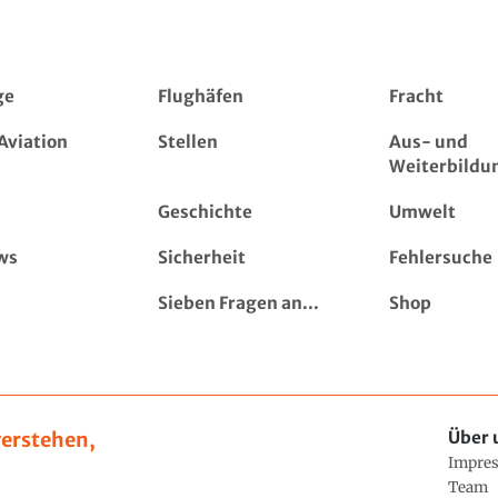
ge
Flughäfen
Fracht
Aviation
Stellen
Aus- und
Weiterbildu
Geschichte
Umwelt
ws
Sicherheit
Fehlersuche
Sieben Fragen an...
Shop
erstehen,
Über 
Impre
Team