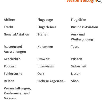
Werbefrei
Login
Airlines
Flugzeuge
Flughäfen
Fracht
Flugerlebnis
Business Aviation
General Aviation
Stellen
Aus- und
Weiterbildung
Museen und
Kolumnen
Tests
Ausstellungen
Geschichte
Umwelt
Wissen
Podcast
Interviews
Sicherheit
Fehlersuche
Quiz
Listen
Reisen
Sieben Fragen an...
Shop
Veranstaltungen,
Konferenzen und
Messen