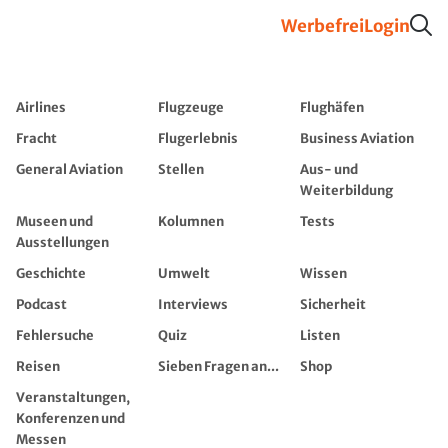
Werbefrei
Login
Airlines
Flugzeuge
Flughäfen
Fracht
Flugerlebnis
Business Aviation
General Aviation
Stellen
Aus- und
Weiterbildung
Museen und
Kolumnen
Tests
Ausstellungen
Geschichte
Umwelt
Wissen
Podcast
Interviews
Sicherheit
Fehlersuche
Quiz
Listen
Reisen
Sieben Fragen an...
Shop
Veranstaltungen,
Konferenzen und
Messen