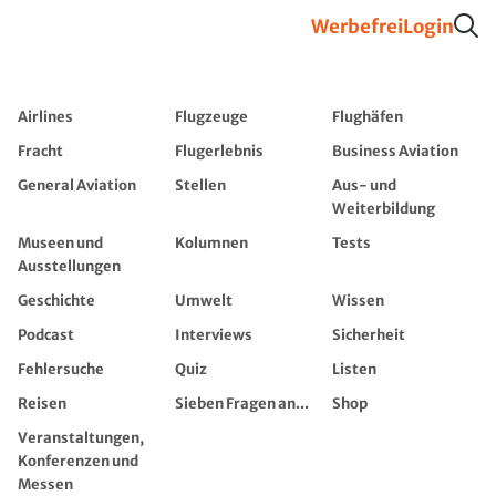
Werbefrei
Login
Airlines
Flugzeuge
Flughäfen
Fracht
Flugerlebnis
Business Aviation
General Aviation
Stellen
Aus- und
Weiterbildung
Museen und
Kolumnen
Tests
Ausstellungen
Geschichte
Umwelt
Wissen
Podcast
Interviews
Sicherheit
Fehlersuche
Quiz
Listen
Reisen
Sieben Fragen an...
Shop
Veranstaltungen,
Konferenzen und
Messen