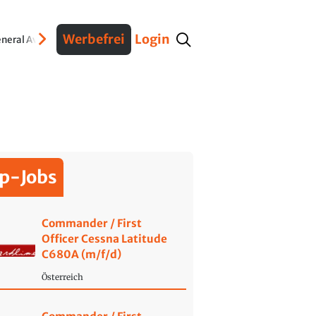
Werbefrei
Login
neral Aviation
Verteidigung
Interviews
Fracht
Geschichte
Sicherheit
Ko
p-Jobs
Commander / First
Officer Cessna Latitude
C680A (m/f/d)
Österreich