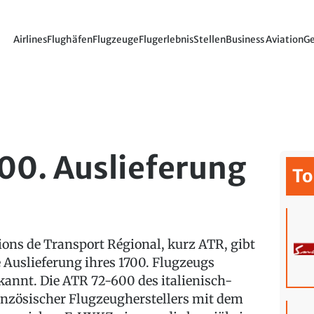
Airlines
Flughäfen
Flugzeuge
Flugerlebnis
Stellen
Business Aviation
Ge
700. Auslieferung
To
ions de Transport Régional, kurz ATR, gibt
e Auslieferung ihres 1700. Flugzeugs
kannt. Die ATR 72-600 des italienisch-
anzösischer Flugzeugherstellers mit dem